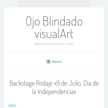
Ir
al
Ojo Blindado
contenido
visualArt
Agencia de Comunicación Visual
Menú
Backstage Rodaje «9 de Julio, Día de
la Independencia»
Back